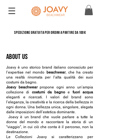
SPEDIZIONE GRATUITA PER ORDINI A PARTIRE DA 100 €
about us
Joavy è uno storico brand italiano conosciuto per
l’expertise nel mondo
beachwear
, che ha creato
una realtà rinomata per l’alta qualità dei suoi
costumi da bagno.
Joavy beachwear
propone ogni anno un’ampia
collezione di
costumi da bagno
e
fuori acqua
eleganti e ricercati. I valori del brand sono
l’eleganza, la creatività e la ricerca della bellezza in
ogni donna. Una bellezza unica, singolare, slegata
dalle imposizioni dell’estetica dominante.
Joavy è un brand che vuole parlare a tutte le
donne del mondo e raccontare la storia di un
"viaggio", in cui ciò che conta è il percorso, non la
destinazione.
Le Collezioni Joavy si caratterizzano per