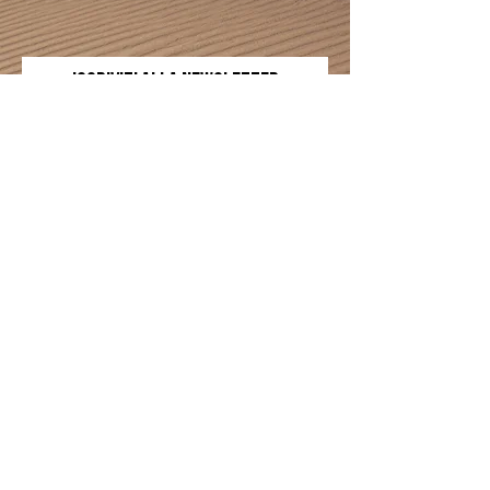
Iscriviti alLA NEWSLETTER
Email
Invia
Voglio iscrivermi alla tua mailing list.
Sede legale: Via Petraro,
156 - 80050
-
Santa Maria la Carità (NA)
Email:
info@joavy.it
Tel.: 0813795775
Privacy Policy |
Cookie Policy
| Termini e Condizioni