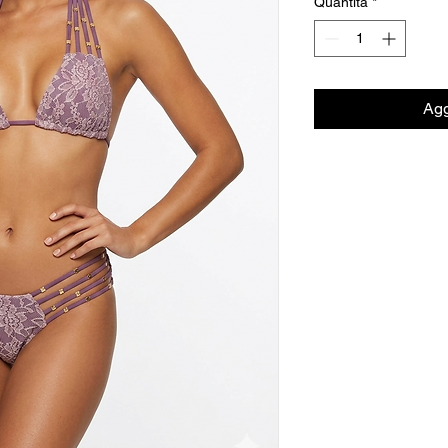
Quantità
*
Agg